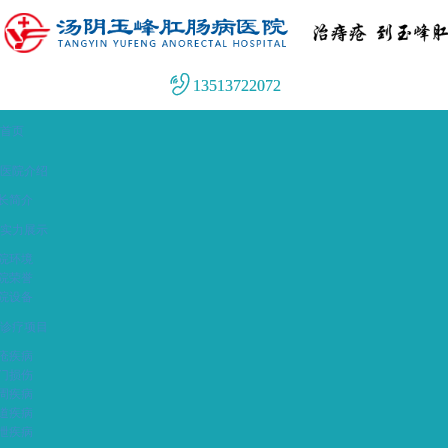
13513722072
首页
医院介绍
长简介
实力展示
院环境
院荣誉
院设备
诊疗项目
疮疾病
门损伤
周疾病
道疾病
泄疾病