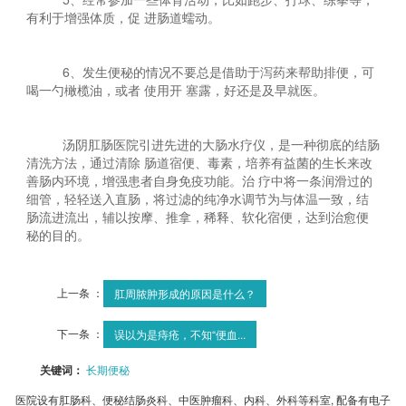
有利于增强体质，促 进肠道蠕动。
6、发生便秘的情况不要总是借助于泻药来帮助排便，可
喝一勺橄榄油，或者 使用开 塞露，好还是及早就医。
汤阴肛肠医院引进先进的大肠水疗仪，是一种彻底的结肠
清洗方法，通过清除 肠道宿便、毒素，培养有益菌的生长来改
善肠内环境，增强患者自身免疫功能。治 疗中将一条润滑过的
细管，轻轻送入直肠，将过滤的纯净水调节为与体温一致，结
肠流进流出，辅以按摩、推拿，稀释、软化宿便，达到治愈便
秘的目的。
上一条 ：
肛周脓肿形成的原因是什么？
下一条 ：
误以为是痔疮，不知“便血...
关键词：
长期便秘
医院设有肛肠科、便秘结肠炎科、中医肿瘤科、内科、外科等科室, 配备有电子